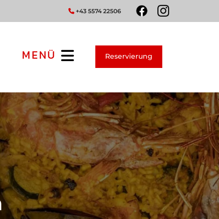
+43 5574 22506

MENÜ
Reservierung
n