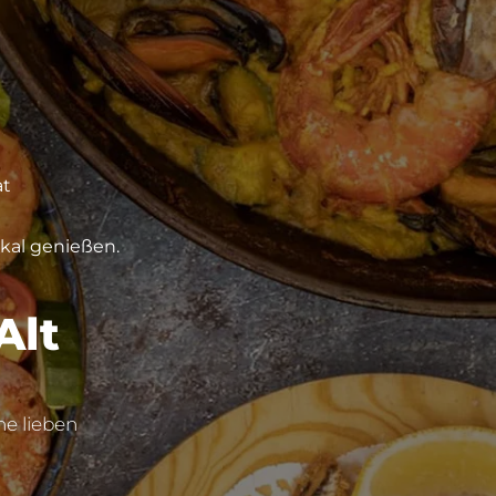
at
kal genießen.
Alt
he lieben