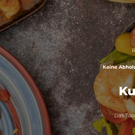
R
Keine Abhol
Ku
Das Tapa