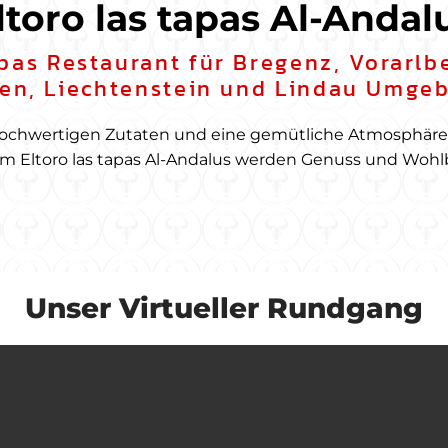
ltoro las tapas Al-Andal
as Restaurant für Bregenz, Vorarlbe
len, Liechtenstein und Lindau Umge
ochwertigen Zutaten und eine gemütliche Atmosphäre, 
im Eltoro las tapas Al-Andalus werden Genuss und Woh
Unser Virtueller Rundgang